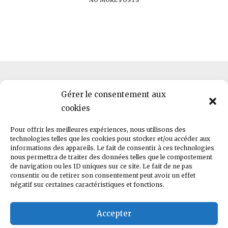
NO MORE POSTS
Gérer le consentement aux
cookies
HWLab · 2, rue Pierre et Marie Curie · F-56000 · Vannes ·
Pour offrir les meilleures expériences, nous utilisons des
hello@helloworld.bzh
technologies telles que les cookies pour stocker et/ou accéder aux
informations des appareils. Le fait de consentir à ces technologies
nous permettra de traiter des données telles que le comportement
RCS 823 269 774 | TVA FR87823269774
de navigation ou les ID uniques sur ce site. Le fait de ne pas
consentir ou de retirer son consentement peut avoir un effet
négatif sur certaines caractéristiques et fonctions.
Conditions générales de vente
Accepter
Copyright © 2022 Helloworld. Tous droits réservés