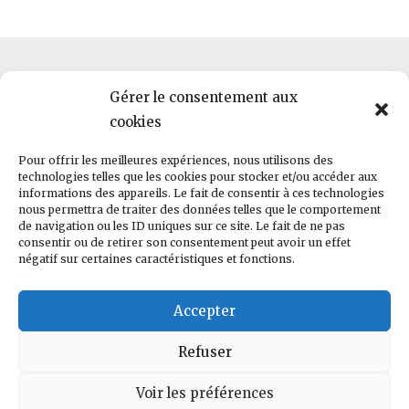
Gérer le consentement aux
cookies
HWLab · 2, rue Pierre et Marie Curie · F-56000 · Vannes ·
Pour offrir les meilleures expériences, nous utilisons des
hello@helloworld.bzh
technologies telles que les cookies pour stocker et/ou accéder aux
informations des appareils. Le fait de consentir à ces technologies
nous permettra de traiter des données telles que le comportement
RCS 823 269 774 | TVA FR87823269774
de navigation ou les ID uniques sur ce site. Le fait de ne pas
consentir ou de retirer son consentement peut avoir un effet
négatif sur certaines caractéristiques et fonctions.
Conditions générales de vente
Accepter
Copyright © 2022 Helloworld. Tous droits réservés
Refuser
Voir les préférences